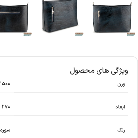
ویژگی های محصول
وزن
500 گرم
ابعاد
270 × 95 × 180 میلی‌متر
رنگ
سورمه