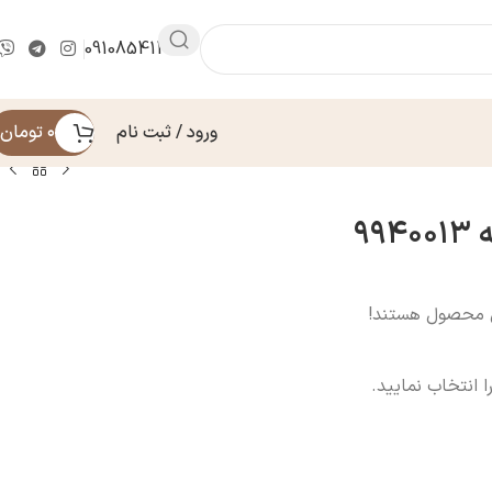
09108541430
ورود / ثبت نام
۰
تومان
۹۹
ن محصول هستند!
ا انتخاب نمایید.