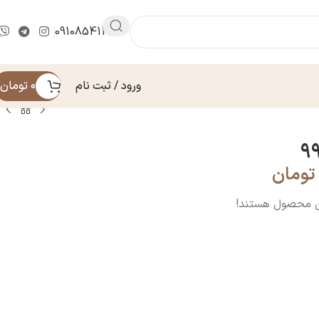
09108541430
ورود / ثبت نام
۰
تومان
تومان
ن محصول هستند!