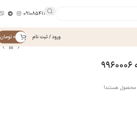
09108541430
ورود / ثبت نام
۰
تومان
۹
 محصول هستند!